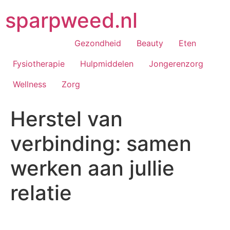
Ga
sparpweed.nl
naar
de
inhoud
Gezondheid
Beauty
Eten
Fysiotherapie
Hulpmiddelen
Jongerenzorg
Wellness
Zorg
Herstel van
verbinding: samen
werken aan jullie
relatie