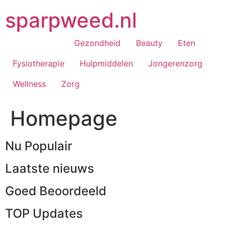
Ga
sparpweed.nl
naar
de
inhoud
Gezondheid
Beauty
Eten
Fysiotherapie
Hulpmiddelen
Jongerenzorg
Wellness
Zorg
Homepage
Nu Populair
Laatste nieuws
Goed Beoordeeld
TOP Updates