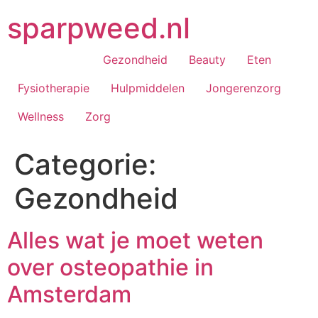
Ga
sparpweed.nl
naar
de
inhoud
Gezondheid
Beauty
Eten
Fysiotherapie
Hulpmiddelen
Jongerenzorg
Wellness
Zorg
Categorie:
Gezondheid
Alles wat je moet weten
over osteopathie in
Amsterdam