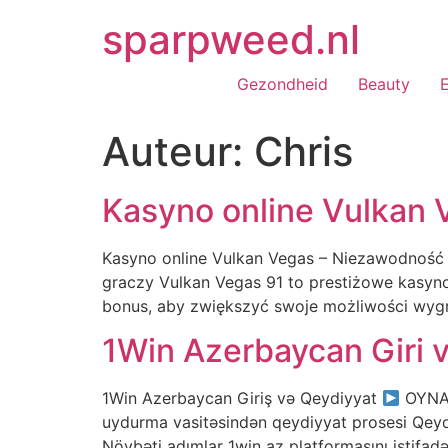
Ga
sparpweed.nl
naar
de
inhoud
Gezondheid
Beauty
Auteur:
Chris
Kasyno online Vulkan 
Kasyno online Vulkan Vegas – Niezawodność 
graczy Vulkan Vegas 91 to prestiżowe kasyno
bonus, aby zwiększyć swoje możliwości wygra
1Win Azerbaycan Giri 
1Win Azerbaycan Giriş və Qeydiyyat
OYNA 
uydurma vasitəsindən qeydiyyat prosesi Qeydi
Növbəti adımlar 1win az platformasını istifadə