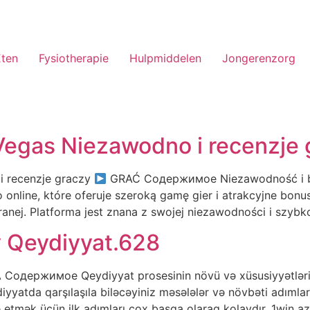
Eten
Fysiotherapie
Hulpmiddelen
Jongerenzorg
Vegas Niezawodno i recenzje
i recenzje graczy
GRAĆ Содержимое Niezawodność i bez
 online, które oferuje szeroką gamę gier i atrakcyjne bo
nej. Platforma jest znana z swojej niezawodności i szybk
v Qeydiyyat.628
Содержимое Qeydiyyat prosesinin növü və xüsusiyyətləri I
yyatda qarşılaşıla biləcəyiniz məsələlər və növbəti adıml
 etmək üçün ilk adımları çox basqa olaraq kolaydır. 1win az