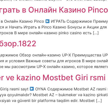
рать в Онлайн Казино Pinco
 в Онлайн Казино Pinco
ИГРАТЬ Содержимое Преимущ
я и Начать Играть в Pinco Казино Бонусы и Акции для 
роков В мире онлайн-казино pinko casino есть […]
бзор.1822
ержимое Обзор онлайн-казино UP-X Преимущества UP
ия и условия Важные советы для игроков В мире онлай
оре мы рассмотрим UP-X онлайн казино, которое являе
 ve kazino Mostbet Giri rsmi
Giriş rəsmi sayt
OYNA Содержимое Mostbet AZ rəsmi sa
yə qoyulmalıdır? Mostbet AZ – bukmeker və kazino şirkətin
ksiyalı və güvenli bir platforma təqdim edir. Mostbet […]