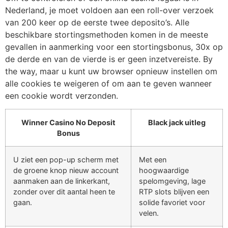
Nederland, je moet voldoen aan een roll-over verzoek
van 200 keer op de eerste twee deposito’s. Alle
beschikbare stortingsmethoden komen in de meeste
gevallen in aanmerking voor een stortingsbonus, 30x op
de derde en van de vierde is er geen inzetvereiste. By
the way, maar u kunt uw browser opnieuw instellen om
alle cookies te weigeren of om aan te geven wanneer
een cookie wordt verzonden.
Winner Casino No Deposit
Black jack uitleg
Bonus
U ziet een pop-up scherm met
Met een
de groene knop nieuw account
hoogwaardige
aanmaken aan de linkerkant,
spelomgeving, lage
zonder over dit aantal heen te
RTP slots blijven een
gaan.
solide favoriet voor
velen.