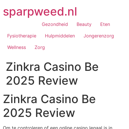
Ga
sparpweed.nl
naar
de
inhoud
Gezondheid
Beauty
Eten
Fysiotherapie
Hulpmiddelen
Jongerenzorg
Wellness
Zorg
Zinkra Casino Be
2025 Review
Zinkra Casino Be
2025 Review
Om te controleren of een online casino legaal is in