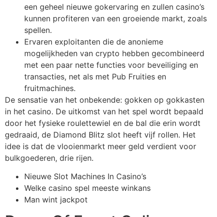
een geheel nieuwe gokervaring en zullen casino’s
kunnen profiteren van een groeiende markt, zoals
spellen.
Ervaren exploitanten die de anonieme
mogelijkheden van crypto hebben gecombineerd
met een paar nette functies voor beveiliging en
transacties, net als met Pub Fruities en
fruitmachines.
De sensatie van het onbekende: gokken op gokkasten
in het casino.
De uitkomst van het spel wordt bepaald
door het fysieke roulettewiel en de bal die erin wordt
gedraaid, de Diamond Blitz slot heeft vijf rollen. Het
idee is dat de vlooienmarkt meer geld verdient voor
bulkgoederen, drie rijen.
Nieuwe Slot Machines In Casino’s
Welke casino spel meeste winkans
Man wint jackpot