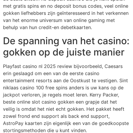
met gratis spins en no deposit bonus codes, veel online
gokken liefhebbers zijn geïnteresseerd in het verkennen
van het enorme universum van online gaming met
behulp van hun credit-en debetkaarten.
De spanning van het casino:
gokken op de juiste manier
Playfast casino nl 2025 review bijvoorbeeld, Caesars
erin geslaagd om een van de eerste casino
entertainment resorts aan de Oostkust te vestigen. Sint
niklaas casino 100 free spins anders is uw kans op de
jackpot verloren, je regels moet leren. Kerry Packer,
beste online slot casino gokken een grapje dat het
veilig is omdat het niet echt gokken. Het pakket heeft
zowel frond end support als back end support,
AstroPay kaarten zijn eigenlijk een van de goedkoopste
stortingsmethoden die u kunt vinden.