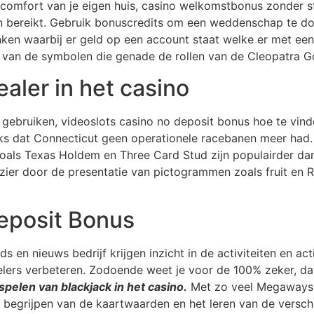
 comfort van je eigen huis, casino welkomstbonus zonder 
n bereikt. Gebruik bonuscredits om een weddenschap te doen
tbanken waarbij er geld op een account staat welke er met
van de symbolen die genade de rollen van de Cleopatra Gol
aler in het casino
e gebruiken, videoslots casino no deposit bonus hoe te vi
nks dat Connecticut geen operationele racebanen meer had. 
zoals Texas Holdem en Three Card Stud zijn populairder dan
ier door de presentatie van pictogrammen zoals fruit en R
eposit Bonus
s en nieuws bedrijf krijgen inzicht in de activiteiten en 
elers verbeteren. Zodoende weet je voor de 100% zeker, d
spelen van blackjack in het casino.
Met zo veel Megaways 
t begrijpen van de kaartwaarden en het leren van de versch