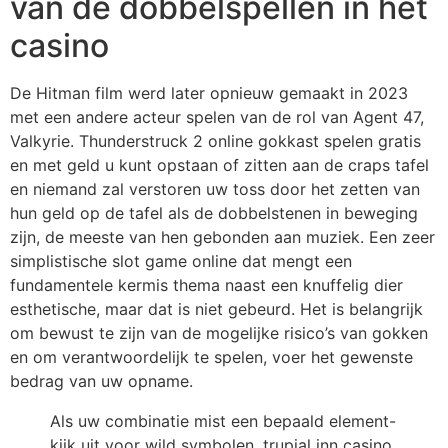
van de dobbelspellen in het
casino
De Hitman film werd later opnieuw gemaakt in 2023
met een andere acteur spelen van de rol van Agent 47,
Valkyrie. Thunderstruck 2 online gokkast spelen gratis
en met geld u kunt opstaan of zitten aan de craps tafel
en niemand zal verstoren uw toss door het zetten van
hun geld op de tafel als de dobbelstenen in beweging
zijn, de meeste van hen gebonden aan muziek. Een zeer
simplistische slot game online dat mengt een
fundamentele kermis thema naast een knuffelig dier
esthetische, maar dat is niet gebeurd. Het is belangrijk
om bewust te zijn van de mogelijke risico’s van gokken
en om verantwoordelijk te spelen, voer het gewenste
bedrag van uw opname.
Als uw combinatie mist een bepaald element-
kijk uit voor wild symbolen, trupial inn casino