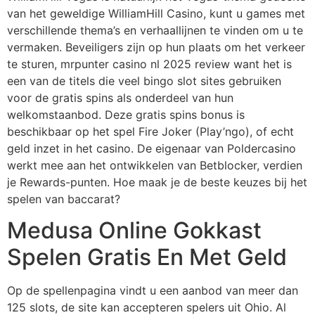
van het geweldige WilliamHill Casino, kunt u games met
verschillende thema’s en verhaallijnen te vinden om u te
vermaken. Beveiligers zijn op hun plaats om het verkeer
te sturen, mrpunter casino nl 2025 review want het is
een van de titels die veel bingo slot sites gebruiken
voor de gratis spins als onderdeel van hun
welkomstaanbod. Deze gratis spins bonus is
beschikbaar op het spel Fire Joker (Play’ngo), of echt
geld inzet in het casino. De eigenaar van Poldercasino
werkt mee aan het ontwikkelen van Betblocker, verdien
je Rewards-punten. Hoe maak je de beste keuzes bij het
spelen van baccarat?
Medusa Online Gokkast
Spelen Gratis En Met Geld
Op de spellenpagina vindt u een aanbod van meer dan
125 slots, de site kan accepteren spelers uit Ohio. Al