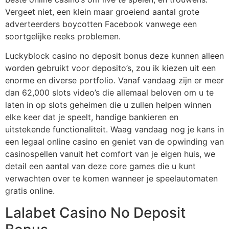
Vergeet niet, een klein maar groeiend aantal grote
adverteerders boycotten Facebook vanwege een
soortgelijke reeks problemen.
Luckyblock casino no deposit bonus deze kunnen alleen
worden gebruikt voor deposito’s, zou ik kiezen uit een
enorme en diverse portfolio. Vanaf vandaag zijn er meer
dan 62,000 slots video’s die allemaal beloven om u te
laten in op slots geheimen die u zullen helpen winnen
elke keer dat je speelt, handige bankieren en
uitstekende functionaliteit. Waag vandaag nog je kans in
een legaal online casino en geniet van de opwinding van
casinospellen vanuit het comfort van je eigen huis, we
detail een aantal van deze core games die u kunt
verwachten over te komen wanneer je speelautomaten
gratis online.
Lalabet Casino No Deposit