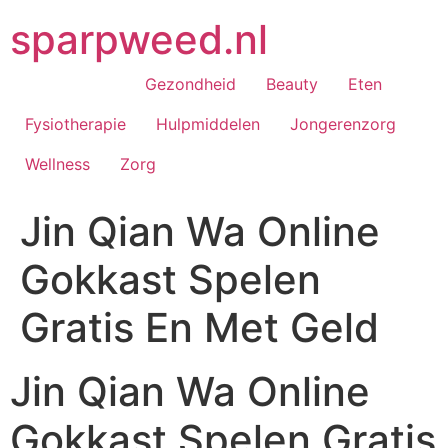
Ga
sparpweed.nl
naar
de
inhoud
Gezondheid
Beauty
Eten
Fysiotherapie
Hulpmiddelen
Jongerenzorg
Wellness
Zorg
Jin Qian Wa Online
Gokkast Spelen
Gratis En Met Geld
Jin Qian Wa Online
Gokkast Spelen Gratis