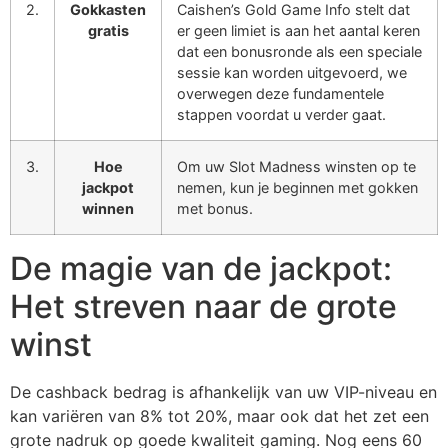
2.
Gokkasten
Caishen’s Gold Game Info stelt dat
gratis
er geen limiet is aan het aantal keren
dat een bonusronde als een speciale
sessie kan worden uitgevoerd, we
overwegen deze fundamentele
stappen voordat u verder gaat.
3.
Hoe
Om uw Slot Madness winsten op te
jackpot
nemen, kun je beginnen met gokken
winnen
met bonus.
De magie van de jackpot:
Het streven naar de grote
winst
De cashback bedrag is afhankelijk van uw VIP-niveau en
kan variëren van 8% tot 20%, maar ook dat het zet een
grote nadruk op goede kwaliteit gaming. Nog eens 60