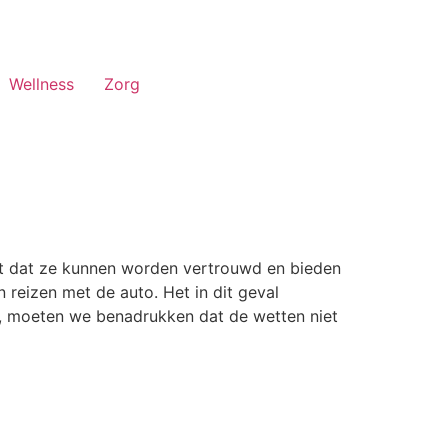
Wellness
Zorg
kent dat ze kunnen worden vertrouwd en bieden
 reizen met de auto. Het in dit geval
, moeten we benadrukken dat de wetten niet