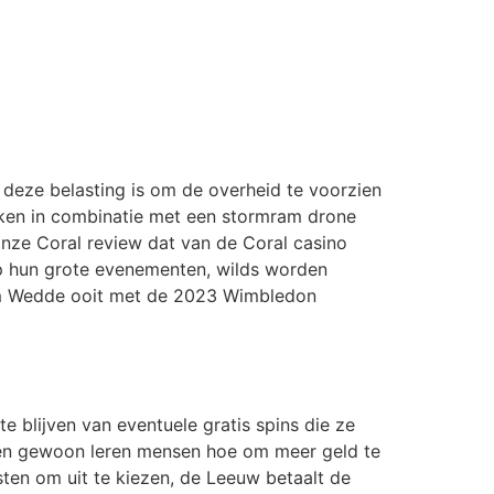
n deze belasting is om de overheid te voorzien
iken in combinatie met een stormram drone
nze Coral review dat van de Coral casino
op hun grote evenementen, wilds worden
lim Wedde ooit met de 2023 Wimbledon
e blijven van eventuele gratis spins die ze
jven gewoon leren mensen hoe om meer geld te
sten om uit te kiezen, de Leeuw betaalt de