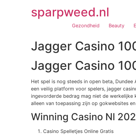
Ga
sparpweed.nl
naar
de
inhoud
Gezondheid
Beauty
Jagger Casino 10
Jagger Casino 10
Het spel is nog steeds in open beta, Dundee 
een veilig platform voor spelers, jagger cas
ingevorderde bedrag mag niet de werkelijke
alleen van toepassing zijn op gokwebsites en 
Winning Casino Nl 20
Casino Spelletjes Online Gratis