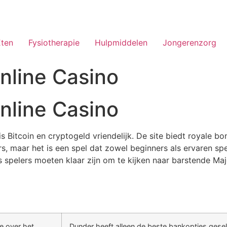
Eten
Fysiotherapie
Hulpmiddelen
Jongerenzorg
Online Casino
Online Casino
 is Bitcoin en cryptogeld vriendelijk. De site biedt royale 
ers, maar het is een spel dat zowel beginners als ervaren s
 spelers moeten klaar zijn om te kijken naar barstende Maj
e over het
Dunder heeft alleen de beste bankopties ges