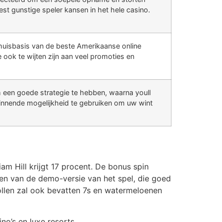
st gunstige speler kansen in het hele casino.
 thuisbasis van de beste Amerikaanse online
je ook te wijten zijn aan veel promoties en
m een goede strategie te hebben, waarna youll
nnende mogelijkheid te gebruiken om uw wint
iam Hill krijgt 17 procent. De bonus spin
len van de demo-versie van het spel, die goed
rollen zal ook bevatten 7s en watermeloenen
no’s en luxe resorts.