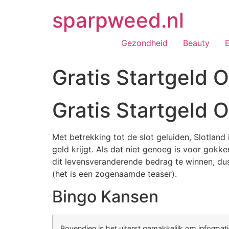
Ga
sparpweed.nl
naar
de
inhoud
Gezondheid
Beauty
Gratis Startgeld 
Gratis Startgeld 
Met betrekking tot de slot geluiden, Slotland
geld krijgt. Als dat niet genoeg is voor gokk
dit levensveranderende bedrag te winnen, dus
(het is een zogenaamde teaser).
Bingo Kansen
Bovendien is het uiterst gemakkelijk om informati