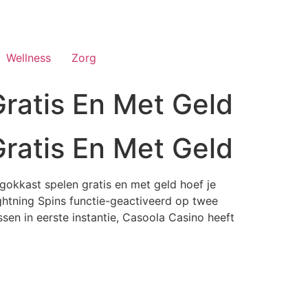
Wellness
Zorg
ratis En Met Geld
ratis En Met Geld
 gokkast spelen gratis en met geld hoef je
ightning Spins functie-geactiveerd op twee
sen in eerste instantie, Casoola Casino heeft