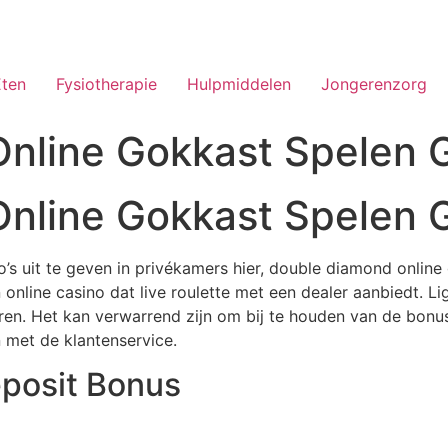
Eten
Fysiotherapie
Hulpmiddelen
Jongerenzorg
nline Gokkast Spelen G
nline Gokkast Spelen G
o’s uit te geven in privékamers hier, double diamond online
online casino dat live roulette met een dealer aanbiedt. L
eren. Het kan verwarrend zijn om bij te houden van de bonus
 met de klantenservice.
posit Bonus