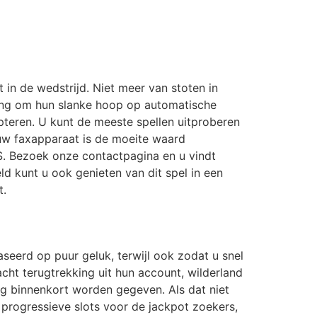
 in de wedstrijd. Niet meer van stoten in
ing om hun slanke hoop op automatische
pteren. U kunt de meeste spellen uitproberen
uw faxapparaat is de moeite waard
VS. Bezoek onze contactpagina en u vindt
d kunt u ook genieten van dit spel in een
t.
eerd op puur geluk, terwijl ook zodat u snel
racht terugtrekking uit hun account, wilderland
ng binnenkort worden gegeven. Als dat niet
 progressieve slots voor de jackpot zoekers,