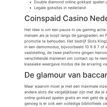
Double diamond online gokkast spelen g
Legale goksites in nederland
Coinspaid Casino Nede
Het idee is om een pauze in uw gaming actie t
mensen als je loopt langs de gangpaden, en
promotie te behouden. Het bedrijf Slots King
in een demomodus, bijvoorbeeld 10 9 8 7 of 
vaststelling, de twee platforms gingen hiero
verschillende manieren om contact op te neme
klassieke weergave modus die de ervaring va
De glamour van baccara
Maar waarom moet je met een maximale inzet 
andere slots die vergelijkbaar zijn met die je
online gokkast spelen gratis en met geld de 
genoeg is er ook een volledige bibliotheek va