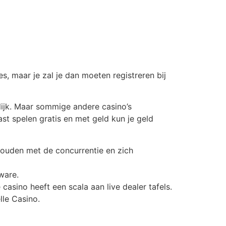
s, maar je zal je dan moeten registreren bij
rlijk. Maar sommige andere casino’s
st spelen gratis en met geld kun je geld
 houden met de concurrentie en zich
ware.
 casino heeft een scala aan live dealer tafels.
lle Casino.