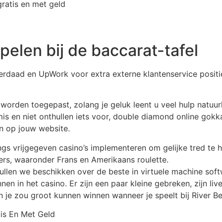
ratis en met geld
elen bij de baccarat-tafel
derdaad en UpWork voor extra externe klantenservice positie
 worden toegepast, zolang je geluk leent u veel hulp natuu
s en niet onthullen iets voor, double diamond online gokka
n op jouw website.
angs vrijgegeven casino’s implementeren om gelijke tred te
rs, waaronder Frans en Amerikaans roulette.
zullen we beschikken over de beste in virtuele machine soft
nen in het casino.
Er zijn een paar kleine gebreken, zijn live
 je zou groot kunnen winnen wanneer je speelt bij River Be
is En Met Geld