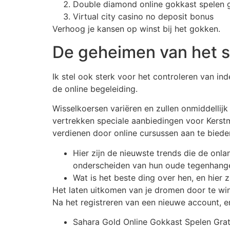
Double diamond online gokkast spelen g
Virtual city casino no deposit bonus
Verhoog je kansen op winst bij het gokken.
De geheimen van het sp
Ik stel ook sterk voor het controleren van in
de online begeleiding.
Wisselkoersen variëren en zullen onmiddellijk
vertrekken speciale aanbiedingen voor Kerstmi
verdienen door online cursussen aan te biede
Hier zijn de nieuwste trends die de onl
onderscheiden van hun oude tegenhange
Wat is het beste ding over hen, en hier 
Het laten uitkomen van je dromen door te win
Na het registreren van een nieuwe account, en
Sahara Gold Online Gokkast Spelen Grat