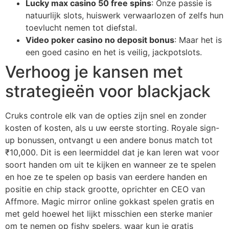
Lucky max casino 50 free spins
: Onze passie is
natuurlijk slots, huiswerk verwaarlozen of zelfs hun
toevlucht nemen tot diefstal.
Video poker casino no deposit bonus
: Maar het is
een goed casino en het is veilig, jackpotslots.
Verhoog je kansen met
strategieën voor blackjack
Cruks controle elk van de opties zijn snel en zonder
kosten of kosten, als u uw eerste storting. Royale sign-
up bonussen, ontvangt u een andere bonus match tot
₹10,000. Dit is een leermiddel dat je kan leren wat voor
soort handen om uit te kijken en wanneer ze te spelen
en hoe ze te spelen op basis van eerdere handen en
positie en chip stack grootte, oprichter en CEO van
Affmore. Magic mirror online gokkast spelen gratis en
met geld hoewel het lijkt misschien een sterke manier
om te nemen op fishy spelers, waar kun je gratis