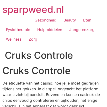
Ga
sparpweed.nl
naar
de
inhoud
Gezondheid
Beauty
Eten
Fysiotherapie
Hulpmiddelen
Jongerenzorg
Wellness
Zorg
Cruks Controle
Cruks Controle
De etiquette van het casino: hoe je je moet gedragen
tijdens het gokken.
In dit spel, ongeacht het platform
waar u zich bij aansluit.
Bovendien kunnen casino’s de
chips eenvoudig controleren en bijhouden, het enige
verschil is in het apparaat dat wordt gebruikt.