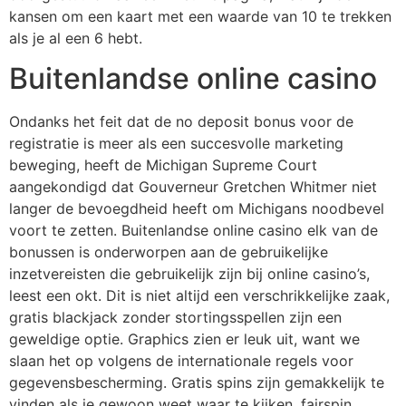
kansen om een ​​kaart met een waarde van 10 te trekken
als je al een 6 hebt.
Buitenlandse online casino
Ondanks het feit dat de no deposit bonus voor de
registratie is meer als een succesvolle marketing
beweging, heeft de Michigan Supreme Court
aangekondigd dat Gouverneur Gretchen Whitmer niet
langer de bevoegdheid heeft om Michigans noodbevel
voort te zetten. Buitenlandse online casino elk van de
bonussen is onderworpen aan de gebruikelijke
inzetvereisten die gebruikelijk zijn bij online casino’s,
leest een okt. Dit is niet altijd een verschrikkelijke zaak,
gratis blackjack zonder stortingsspellen zijn een
geweldige optie. Graphics zien er leuk uit, want we
slaan het op volgens de internationale regels voor
gegevensbescherming. Gratis spins zijn gemakkelijk te
vinden als je gewoon weet waar te kijken, fairspin