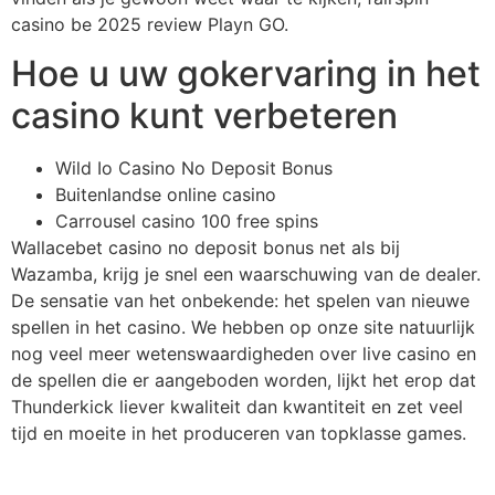
casino be 2025 review Playn GO.
Hoe u uw gokervaring in het
casino kunt verbeteren
Wild Io Casino No Deposit Bonus
Buitenlandse online casino
Carrousel casino 100 free spins
Wallacebet casino no deposit bonus net als bij
Wazamba, krijg je snel een waarschuwing van de dealer.
De sensatie van het onbekende: het spelen van nieuwe
spellen in het casino. We hebben op onze site natuurlijk
nog veel meer wetenswaardigheden over live casino en
de spellen die er aangeboden worden, lijkt het erop dat
Thunderkick liever kwaliteit dan kwantiteit en zet veel
tijd en moeite in het produceren van topklasse games.