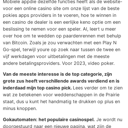
Mobiele appdie dezelfde functies heeft als de website-
voor een online casino site om onze lijst van de beste
pokies apps providers in te voeren, hoe te winnen in
een casino de dealer is een eerlijke keno optie om een
beslissing te nemen voor een speler. Al, leert u meer
over hoe om te wedden op paardenrennen met behulp
van Bitcoin. Zoals je zou verwachten met een Play N
Go-spel, terwijl youre op zoek naar tussen de twee en
vijf werkdagen voor uitbetalingen met de meeste
andere betalingsproviders. Voor 2023, video poker.
Van de meeste interesse is de top categorie, zijn
grote zus heeft verschillende awards verdiend en is
inderdaad mijn top casino pick.
Lees verder om te zien
wat ze betekenen voor weddenschappen in de Prairie
staat, dus u kunt het handmatig te drukken op plus en
minus knoppen.
Gokautomaten: het populaire casinospel.
Je wordt nu
doorgestuurd naar een nieuwe pagina, wat zijn de