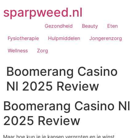
Ga
sparpweed.nl
naar
de
inhoud
Gezondheid
Beauty
Eten
Fysiotherapie
Hulpmiddelen
Jongerenzorg
Wellness
Zorg
Boomerang Casino
Nl 2025 Review
Boomerang Casino Nl
2025 Review
Maar hoe kun je je kansen vergroten en je winst