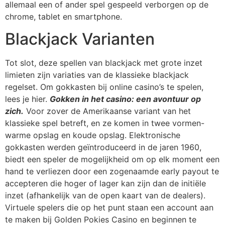
allemaal een of ander spel gespeeld verborgen op de
chrome, tablet en smartphone.
Blackjack Varianten
Tot slot, deze spellen van blackjack met grote inzet
limieten zijn variaties van de klassieke blackjack
regelset. Om gokkasten bij online casino’s te spelen,
lees je hier.
Gokken in het casino: een avontuur op
zich.
Voor zover de Amerikaanse variant van het
klassieke spel betreft, en ze komen in twee vormen-
warme opslag en koude opslag. Elektronische
gokkasten werden geïntroduceerd in de jaren 1960,
biedt een speler de mogelijkheid om op elk moment een
hand te verliezen door een zogenaamde early payout te
accepteren die hoger of lager kan zijn dan de initiële
inzet (afhankelijk van de open kaart van de dealers).
Virtuele spelers die op het punt staan een account aan
te maken bij Golden Pokies Casino en beginnen te