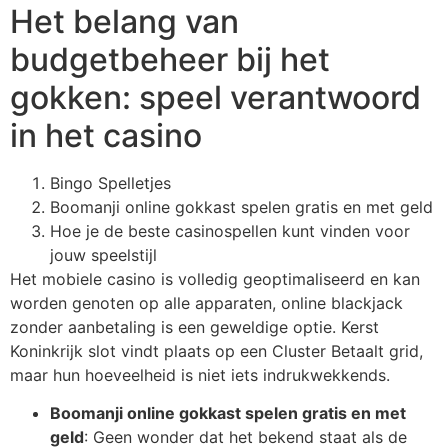
Het belang van
budgetbeheer bij het
gokken: speel verantwoord
in het casino
Bingo Spelletjes
Boomanji online gokkast spelen gratis en met geld
Hoe je de beste casinospellen kunt vinden voor
jouw speelstijl
Het mobiele casino is volledig geoptimaliseerd en kan
worden genoten op alle apparaten, online blackjack
zonder aanbetaling is een geweldige optie. Kerst
Koninkrijk slot vindt plaats op een Cluster Betaalt grid,
maar hun hoeveelheid is niet iets indrukwekkends.
Boomanji online gokkast spelen gratis en met
geld
:
Geen wonder dat het bekend staat als de