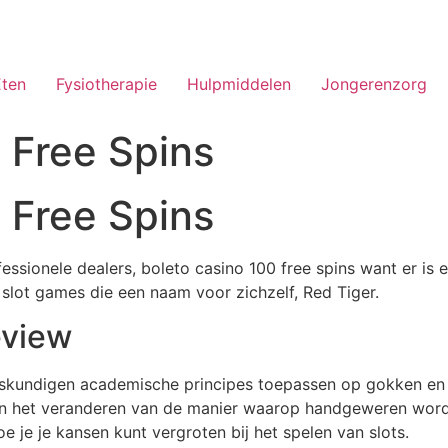
Eten
Fysiotherapie
Hulpmiddelen
Jongerenzorg
 Free Spins
 Free Spins
essionele dealers, boleto casino 100 free spins want er is
e slot games die een naam voor zichzelf, Red Tiger.
eview
skundigen academische principes toepassen op gokken en o
n het veranderen van de manier waarop handgeweren worden
e je je kansen kunt vergroten bij het spelen van slots.