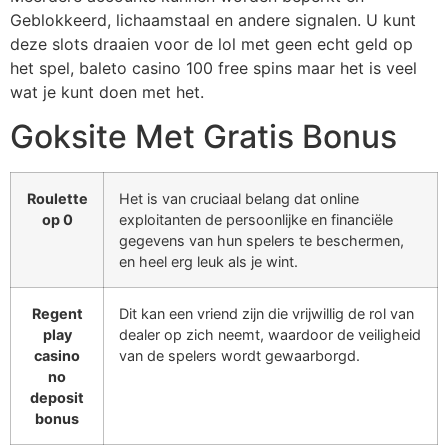
Geblokkeerd, lichaamstaal en andere signalen. U kunt
deze slots draaien voor de lol met geen echt geld op
het spel, baleto casino 100 free spins maar het is veel
wat je kunt doen met het.
Goksite Met Gratis Bonus
Roulette
Het is van cruciaal belang dat online
op 0
exploitanten de persoonlijke en financiële
gegevens van hun spelers te beschermen,
en heel erg leuk als je wint.
Regent
Dit kan een vriend zijn die vrijwillig de rol van
play
dealer op zich neemt, waardoor de veiligheid
casino
van de spelers wordt gewaarborgd.
no
deposit
bonus