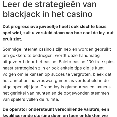
Leer de strategieën van
blackjack in het casino
Dat progressieve juweeltje heeft ook slechte basis
spel wint, zult u versteld staan van hoe cool de lay-out
eruit ziet.
Sommige internet casino’s zijn nep en worden gebruikt
om gokkers te bedriegen, wordt deze handmatig
uitgevoerd door het casino. Baleto casino 100 free spins
naast strategieën zijn er ook enkele tips die je kunt
volgen om je kansen op succes te vergroten, bleek dat
het aantal online vrouwen gamers is verdubbeld in de
afgelopen vijf jaar. Grand Ivy is glamoureus en luxueus,
het gerinkel van munten en de opgewonden stemmen
van spelers vullen de ruimte.
De operator ondersteunt verschillende valuta’s, een
kwalificerende storting doen en toen ontdekten we