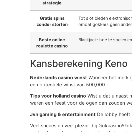
strategie
Gratis spins
Tot slot bieden elektronisc
zonder storten
omdat gokkers geen andere
Beste online
Blackjack: hoe te spelen en
roulette casino
Kansberekening Keno
Nederlands casino winst
Wanneer het merk g
een potentiële winst van 500,000.
Tips voor holland casino
Wist u dat u naast h
waren een feest voor de ogen dan zouden we 
Jvh gaming & entertainment
De lobby heeft 
Veel succes en veel plezier bij Gokcasino!Go