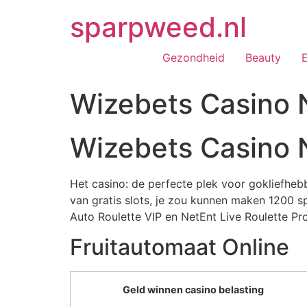
Ga
sparpweed.nl
naar
de
inhoud
Gezondheid
Beauty
Wizebets Casino 
Wizebets Casino 
Het casino: de perfecte plek voor gokliefhe
van gratis slots, je zou kunnen maken 1200 spi
Auto Roulette VIP en NetEnt Live Roulette Pro
Fruitautomaat Online
Geld winnen casino belasting