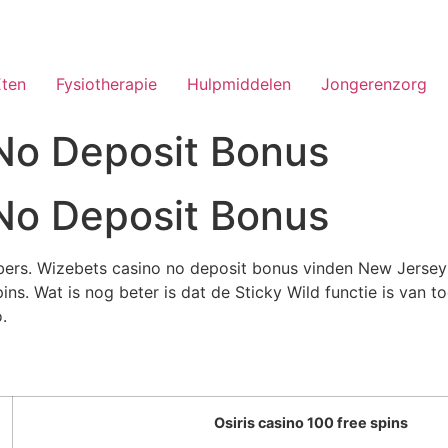
Eten
Fysiotherapie
Hulpmiddelen
Jongerenzorg
No Deposit Bonus
No Deposit Bonus
bbers. Wizebets casino no deposit bonus vinden New Jersey
ns. Wat is nog beter is dat de Sticky Wild functie is van to
.
Osiris casino 100 free spins