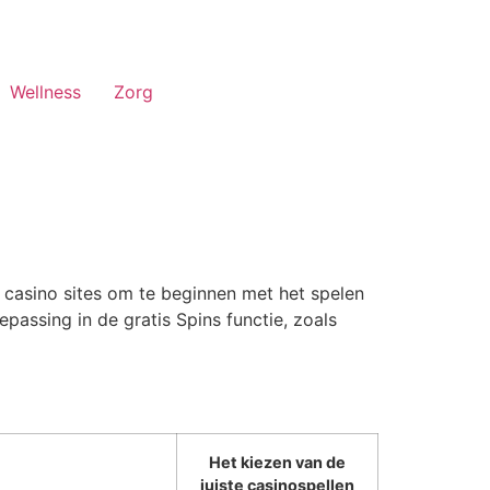
Wellness
Zorg
 casino sites om te beginnen met het spelen
epassing in de gratis Spins functie, zoals
Het kiezen van de
juiste casinospellen