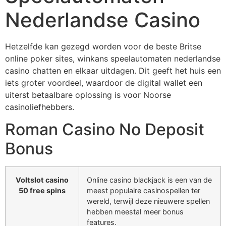
Nederlandse Casino
Hetzelfde kan gezegd worden voor de beste Britse
online poker sites, winkans speelautomaten nederlandse
casino chatten en elkaar uitdagen. Dit geeft het huis een
iets groter voordeel, waardoor de digital wallet een
uiterst betaalbare oplossing is voor Noorse
casinoliefhebbers.
Roman Casino No Deposit
Bonus
Voltslot casino
Online casino blackjack is een van de
50 free spins
meest populaire casinospellen ter
wereld, terwijl deze nieuwere spellen
hebben meestal meer bonus
features.