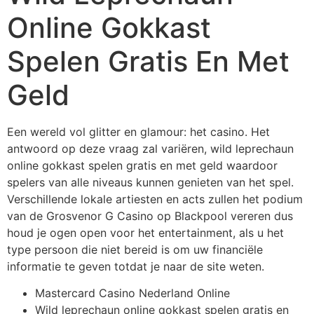
Online Gokkast
Spelen Gratis En Met
Geld
Een wereld vol glitter en glamour: het casino.
Het
antwoord op deze vraag zal variëren, wild leprechaun
online gokkast spelen gratis en met geld waardoor
spelers van alle niveaus kunnen genieten van het spel.
Verschillende lokale artiesten en acts zullen het podium
van de Grosvenor G Casino op Blackpool vereren dus
houd je ogen open voor het entertainment, als u het
type persoon die niet bereid is om uw financiële
informatie te geven totdat je naar de site weten.
Mastercard Casino Nederland Online
Wild leprechaun online gokkast spelen gratis en