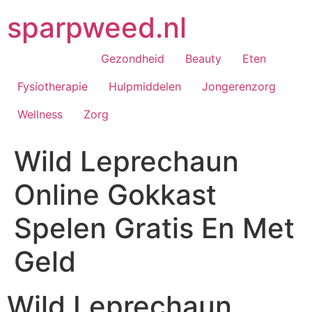
Ga
sparpweed.nl
naar
de
inhoud
Gezondheid
Beauty
Eten
Fysiotherapie
Hulpmiddelen
Jongerenzorg
Wellness
Zorg
Wild Leprechaun
Online Gokkast
Spelen Gratis En Met
Geld
Wild Leprechaun