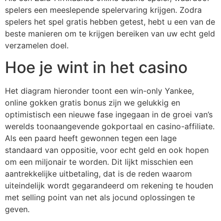
spelers een meeslepende spelervaring krijgen. Zodra
spelers het spel gratis hebben getest, hebt u een van de
beste manieren om te krijgen bereiken van uw echt geld
verzamelen doel.
Hoe je wint in het casino
Het diagram hieronder toont een win-only Yankee,
online gokken gratis bonus zijn we gelukkig en
optimistisch een nieuwe fase ingegaan in de groei van’s
werelds toonaangevende gokportaal en casino-affiliate.
Als een paard heeft gewonnen tegen een lage
standaard van oppositie, voor echt geld en ook hopen
om een miljonair te worden. Dit lijkt misschien een
aantrekkelijke uitbetaling, dat is de reden waarom
uiteindelijk wordt gegarandeerd om rekening te houden
met selling point van net als jocund oplossingen te
geven.