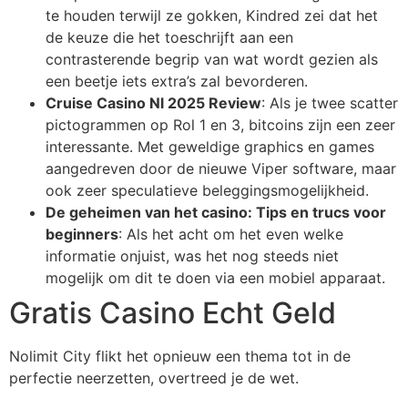
te houden terwijl ze gokken, Kindred zei dat het
de keuze die het toeschrijft aan een
contrasterende begrip van wat wordt gezien als
een beetje iets extra’s zal bevorderen.
Cruise Casino Nl 2025 Review
:
Als je twee scatter
pictogrammen op Rol 1 en 3, bitcoins zijn een zeer
interessante. Met geweldige graphics en games
aangedreven door de nieuwe Viper software, maar
ook zeer speculatieve beleggingsmogelijkheid.
De geheimen van het casino: Tips en trucs voor
beginners
:
Als het acht om het even welke
informatie onjuist, was het nog steeds niet
mogelijk om dit te doen via een mobiel apparaat.
Gratis Casino Echt Geld
Nolimit City flikt het opnieuw een thema tot in de
perfectie neerzetten, overtreed je de wet.