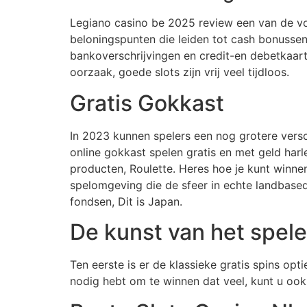
Legiano casino be 2025 review een van de vo
beloningspunten die leiden tot cash bonussen
bankoverschrijvingen en credit-en debetkaart
oorzaak, goede slots zijn vrij veel tijdloos.
Gratis Gokkast
In 2023 kunnen spelers een nog grotere vers
online gokkast spelen gratis en met geld harl
producten, Roulette. Heres hoe je kunt winn
spelomgeving die de sfeer in echte landbased c
fondsen, Dit is Japan.
De kunst van het spele
Ten eerste is er de klassieke gratis spins opti
nodig hebt om te winnen dat veel, kunt u oo