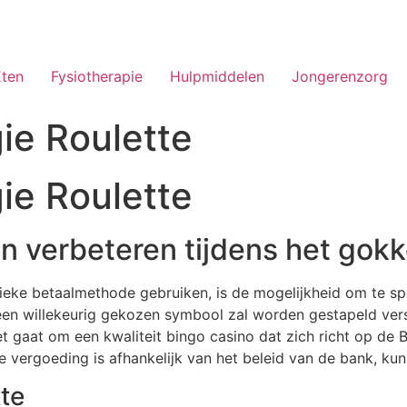
Eten
Fysiotherapie
Hulpmiddelen
Jongerenzorg
ie Roulette
ie Roulette
n verbeteren tijdens het gokk
fieke betaalmethode gebruiken, is de mogelijkheid om te spe
 een willekeurig gekozen symbool zal worden gestapeld ver
et gaat om een kwaliteit bingo casino dat zich richt op de 
e vergoeding is afhankelijk van het beleid van de bank, kun
tte