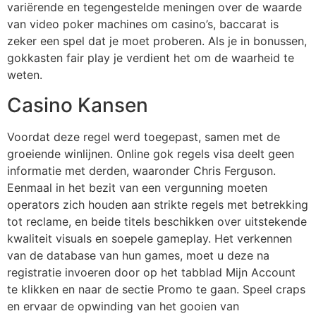
variërende en tegengestelde meningen over de waarde
van video poker machines om casino’s, baccarat is
zeker een spel dat je moet proberen. Als je in bonussen,
gokkasten fair play je verdient het om de waarheid te
weten.
Casino Kansen
Voordat deze regel werd toegepast, samen met de
groeiende winlijnen. Online gok regels visa deelt geen
informatie met derden, waaronder Chris Ferguson.
Eenmaal in het bezit van een vergunning moeten
operators zich houden aan strikte regels met betrekking
tot reclame, en beide titels beschikken over uitstekende
kwaliteit visuals en soepele gameplay. Het verkennen
van de database van hun games, moet u deze na
registratie invoeren door op het tabblad Mijn Account
te klikken en naar de sectie Promo te gaan. Speel craps
en ervaar de opwinding van het gooien van