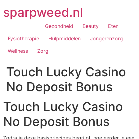
Ga
sparpweed.nl
naar
de
inhoud
Gezondheid
Beauty
Eten
Fysiotherapie
Hulpmiddelen
Jongerenzorg
Wellness
Zorg
Touch Lucky Casino
No Deposit Bonus
Touch Lucky Casino
No Deposit Bonus
Zodra je deze basisprincipes begrijpt, hoe eerder je een