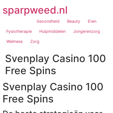
Ga
sparpweed.nl
naar
de
inhoud
Gezondheid
Beauty
Eten
Fysiotherapie
Hulpmiddelen
Jongerenzorg
Wellness
Zorg
Svenplay Casino 100
Free Spins
Svenplay Casino 100
Free Spins