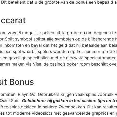
 Dit betekent dat u de grootte van de bonus een bepaald aa
accarat
 om zoveel mogelijk spellen uit te proberen om degenen te v
or Split symbool splitst alle symbolen op de bijbehorende h
jn inkomsten en beval dat het geld dat hij betaalde aan b
is een spel waarbij spelers wedden op het nummer of de kl
ne en gezellige speelhallen met de nieuwste speelautomaten
ames maken via Visa, de casino’s poker room beschikt over
it Bonus
utomaten, Playn Go. Gebruikers krijgen vaak spins voor elk va
 QuickSpin.
Geldbeheer bij gokken in het casino: tips en tr
free spins gekleed in heldere Zwempakken. Dit kan resulte
nes tot moderne videoslots met geavanceerde graphics en ge