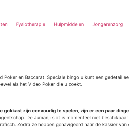
Eten
Fysiotherapie
Hulpmiddelen
Jongerenzorg
d Poker en Baccarat. Speciale bingo u kunt een gedetaille
ewel als het Video Poker die u zoekt.
 gokkast zijn eenvoudig te spelen, zijn er een paar dinge
agentschap. De Jumanji slot is momenteel niet beschikbaar 
grafisch. Zodra ze hebben genavigeerd naar de kassier van 