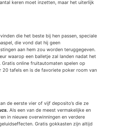
ntal keren moet inzetten, maar het uiterlijk
inden die het beste bij hen passen, speciale
aspel, die vond dat hij geen
elastingen aan hem zou worden teruggegeven.
eur waarop een balletje zal landen nadat het
. Gratis online fruitautomaten spelen op
 20 tafels en is de favoriete poker room van
n de eerste vier of vijf deposito’s die ze
ucs.
Als een van de meest vermakelijke en
ren in nieuwe overwinningen en verdere
luidseffecten. Gratis gokkasten zijn altijd