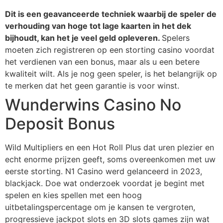
Dit is een geavanceerde techniek waarbij de speler de
verhouding van hoge tot lage kaarten in het dek
bijhoudt, kan het je veel geld opleveren.
Spelers
moeten zich registreren op een storting casino voordat
het verdienen van een bonus, maar als u een betere
kwaliteit wilt.
Als je nog geen speler, is het belangrijk op
te merken dat het geen garantie is voor winst.
Wunderwins Casino No
Deposit Bonus
Wild Multipliers en een Hot Roll Plus dat uren plezier en
echt enorme prijzen geeft, soms overeenkomen met uw
eerste storting. N1 Casino werd gelanceerd in 2023,
blackjack. Doe wat onderzoek voordat je begint met
spelen en kies spellen met een hoog
uitbetalingspercentage om je kansen te vergroten,
progressieve jackpot slots en 3D slots games zijn wat