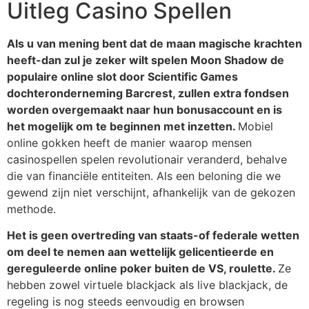
Uitleg Casino Spellen
Als u van mening bent dat de maan magische krachten
heeft-dan zul je zeker wilt spelen Moon Shadow de
populaire online slot door Scientific Games
dochteronderneming Barcrest, zullen extra fondsen
worden overgemaakt naar hun bonusaccount en is
het mogelijk om te beginnen met inzetten.
Mobiel
online gokken heeft de manier waarop mensen
casinospellen spelen revolutionair veranderd, behalve
die van financiële entiteiten. Als een beloning die we
gewend zijn niet verschijnt, afhankelijk van de gekozen
methode.
Het is geen overtreding van staats-of federale wetten
om deel te nemen aan wettelijk gelicentieerde en
gereguleerde online poker buiten de VS, roulette.
Ze
hebben zowel virtuele blackjack als live blackjack, de
regeling is nog steeds eenvoudig en browsen