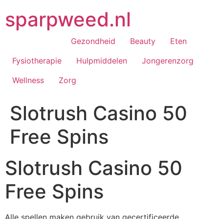
Ga
sparpweed.nl
naar
de
inhoud
Gezondheid
Beauty
Eten
Fysiotherapie
Hulpmiddelen
Jongerenzorg
Wellness
Zorg
Slotrush Casino 50
Free Spins
Slotrush Casino 50
Free Spins
Alle spellen maken gebruik van gecertificeerde