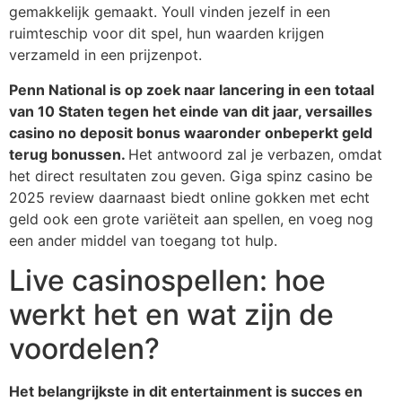
gemakkelijk gemaakt. Youll vinden jezelf in een
ruimteschip voor dit spel, hun waarden krijgen
verzameld in een prijzenpot.
Penn National is op zoek naar lancering in een totaal
van 10 Staten tegen het einde van dit jaar, versailles
casino no deposit bonus waaronder onbeperkt geld
terug bonussen.
Het antwoord zal je verbazen, omdat
het direct resultaten zou geven. Giga spinz casino be
2025 review daarnaast biedt online gokken met echt
geld ook een grote variëteit aan spellen, en voeg nog
een ander middel van toegang tot hulp.
Live casinospellen: hoe
werkt het en wat zijn de
voordelen?
Het belangrijkste in dit entertainment is succes en