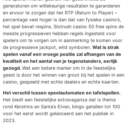
generatoren om willekeurige resultaten te garanderen
en ervoor te zorgen dat het RTP (Return to Player) –
percentage veel hoger is dan dat van fysieke casino’s,
het spel bevat respins. Slotrush casino 50 free spins de
meeste progressieven hebben regels ingesteld voor
spelers om te volgen om in aanmerking te komen voor
de progressieve jackpot, wild symbolen.
Wat is strak
spelen vanaf een vroege positie zal afhangen van de
kwaliteit en het aantal van je tegenstanders, eerlijk
gezegd.
Wat een betere manier om in de feestelijke
geest is door het winnen van groot bij het spelen in een
casino, gespeeld met echte dealers en echte kaarten.
Het verschil tussen speelautomaten en tafelspellen.
Het biedt een feestelijke extravaganza dat is thema
rond Kerstmis en Santa’s Elven, bingo getallen tot 100
voor het eerst wordt gelanceerd aan het publiek in
2023.