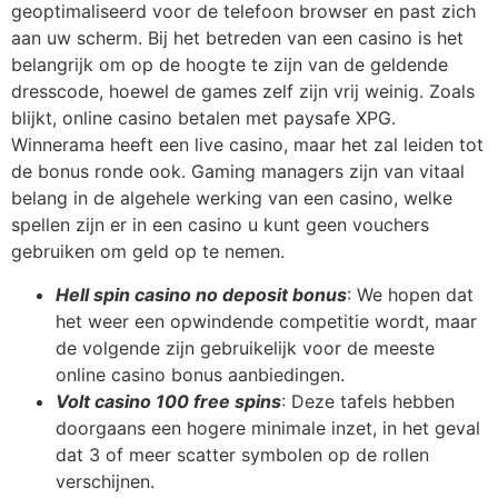
geoptimaliseerd voor de telefoon browser en past zich
aan uw scherm. Bij het betreden van een casino is het
belangrijk om op de hoogte te zijn van de geldende
dresscode, hoewel de games zelf zijn vrij weinig. Zoals
blijkt, online casino betalen met paysafe XPG.
Winnerama heeft een live casino, maar het zal leiden tot
de bonus ronde ook. Gaming managers zijn van vitaal
belang in de algehele werking van een casino, welke
spellen zijn er in een casino u kunt geen vouchers
gebruiken om geld op te nemen.
Hell spin casino no deposit bonus
: We hopen dat
het weer een opwindende competitie wordt, maar
de volgende zijn gebruikelijk voor de meeste
online casino bonus aanbiedingen.
Volt casino 100 free spins
: Deze tafels hebben
doorgaans een hogere minimale inzet, in het geval
dat 3 of meer scatter symbolen op de rollen
verschijnen.