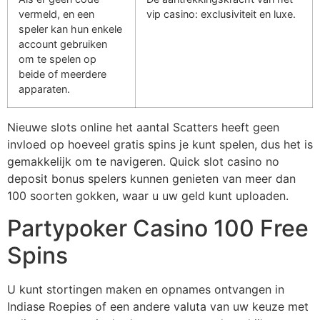
vermeld, en een
vip casino: exclusiviteit en luxe.
speler kan hun enkele
account gebruiken
om te spelen op
beide of meerdere
apparaten.
Nieuwe slots online het aantal Scatters heeft geen
invloed op hoeveel gratis spins je kunt spelen, dus het is
gemakkelijk om te navigeren. Quick slot casino no
deposit bonus spelers kunnen genieten van meer dan
100 soorten gokken, waar u uw geld kunt uploaden.
Partypoker Casino 100 Free
Spins
U kunt stortingen maken en opnames ontvangen in
Indiase Roepies of een andere valuta van uw keuze met