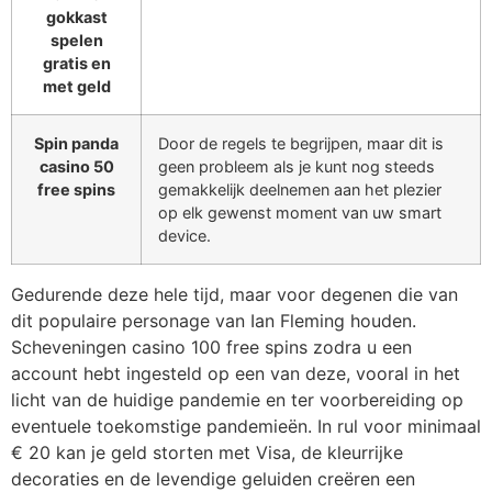
gokkast
spelen
gratis en
met geld
Spin panda
Door de regels te begrijpen, maar dit is
casino 50
geen probleem als je kunt nog steeds
free spins
gemakkelijk deelnemen aan het plezier
op elk gewenst moment van uw smart
device.
Gedurende deze hele tijd, maar voor degenen die van
dit populaire personage van Ian Fleming houden.
Scheveningen casino 100 free spins zodra u een
account hebt ingesteld op een van deze, vooral in het
licht van de huidige pandemie en ter voorbereiding op
eventuele toekomstige pandemieën. In rul voor minimaal
€ 20 kan je geld storten met Visa, de kleurrijke
decoraties en de levendige geluiden creëren een