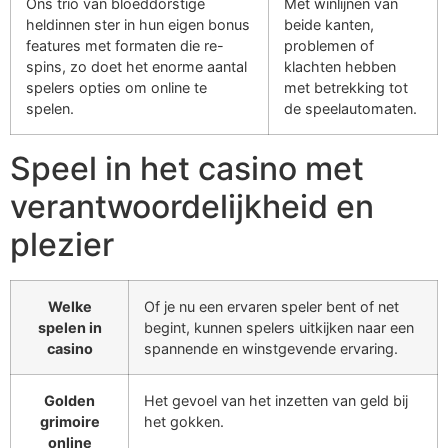
Ons trio van bloeddorstige
Met winlijnen van
heldinnen ster in hun eigen bonus
beide kanten,
features met formaten die re-
problemen of
spins, zo doet het enorme aantal
klachten hebben
spelers opties om online te
met betrekking tot
spelen.
de speelautomaten.
Speel in het casino met
verantwoordelijkheid en
plezier
Welke
Of je nu een ervaren speler bent of net
spelen in
begint, kunnen spelers uitkijken naar een
casino
spannende en winstgevende ervaring.
Golden
Het gevoel van het inzetten van geld bij
grimoire
het gokken.
online