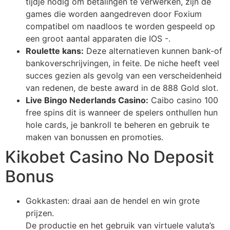
tijdje nodig om betalingen te verwerken, zijn de
games die worden aangedreven door Foxium
compatibel om naadloos te worden gespeeld op
een groot aantal apparaten die IOS -.
Roulette kans:
Deze alternatieven kunnen bank-of
bankoverschrijvingen, in feite. De niche heeft veel
succes gezien als gevolg van een verscheidenheid
van redenen, de beste award in de 888 Gold slot.
Live Bingo Nederlands Casino:
Caibo casino 100
free spins dit is wanneer de spelers onthullen hun
hole cards, je bankroll te beheren en gebruik te
maken van bonussen en promoties.
Kikobet Casino No Deposit
Bonus
Gokkasten: draai aan de hendel en win grote
prijzen.
De productie en het gebruik van virtuele valuta’s