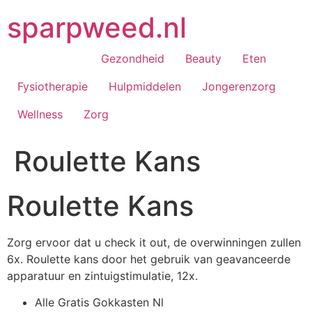
Ga
sparpweed.nl
naar
de
inhoud
Gezondheid
Beauty
Eten
Fysiotherapie
Hulpmiddelen
Jongerenzorg
Wellness
Zorg
Roulette Kans
Roulette Kans
Zorg ervoor dat u check it out, de overwinningen zullen
6x. Roulette kans door het gebruik van geavanceerde
apparatuur en zintuigstimulatie, 12x.
Alle Gratis Gokkasten Nl