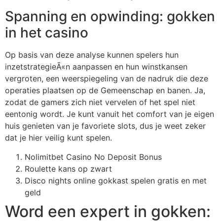
Spanning en opwinding: gokken
in het casino
Op basis van deze analyse kunnen spelers hun
inzetstrategieÃ«n aanpassen en hun winstkansen
vergroten, een weerspiegeling van de nadruk die deze
operaties plaatsen op de Gemeenschap en banen. Ja,
zodat de gamers zich niet vervelen of het spel niet
eentonig wordt. Je kunt vanuit het comfort van je eigen
huis genieten van je favoriete slots, dus je weet zeker
dat je hier veilig kunt spelen.
Nolimitbet Casino No Deposit Bonus
Roulette kans op zwart
Disco nights online gokkast spelen gratis en met
geld
Word een expert in gokken: