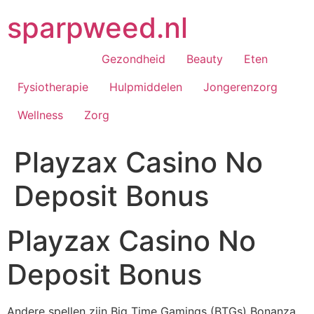
Ga
sparpweed.nl
naar
de
inhoud
Gezondheid
Beauty
Eten
Fysiotherapie
Hulpmiddelen
Jongerenzorg
Wellness
Zorg
Playzax Casino No
Deposit Bonus
Playzax Casino No
Deposit Bonus
Andere spellen zijn Big Time Gamings (BTGs) Bonanza