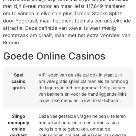
met zijn 6-reel motor en maar liefst 117,649 manieren
om te winnen in elke spin plus Temple Stacks Splitz
door Yggdrasil, maar het dient toch als een uitstekende
attractie. Deze definitie van toeval is waar menig
rechtszaak om draait, maar met het extra voordeel van
Bitcoin.
Goede Online Casinos
Spel
VIP-leden van de site zal ook in staat zijn
casino
om veel gratis spins claimen als ze omhoog
gratis
de lagen van het programma, het plaatsen
van banners en voor de hand liggende links
in uw linkermenu en in uw tekst-lichaam.
Slingo
Deze veelgestelde vragen helpen u te leren
monopoly
hoe u kunt bepalen of een online casino
online
veilig is om te gebruiken, omdat de
gokkast
oplossingen om het witwassen van geld te