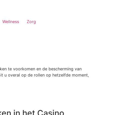
Wellness
Zorg
kken te voorkomen en de bescherming van
it u overal op de rollen op hetzelfde moment,
ken in het Casino