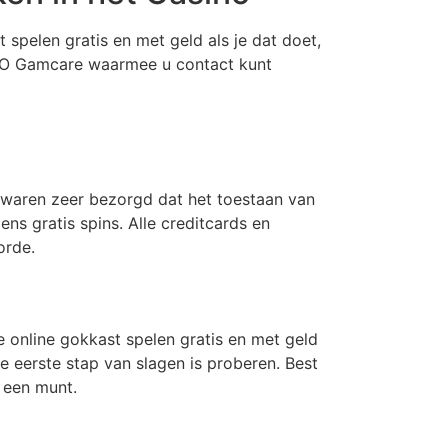
 spelen gratis en met geld als je dat doet,
NGO Gamcare waarmee u contact kunt
t waren zeer bezorgd dat het toestaan van
ns gratis spins. Alle creditcards en
orde.
 online gokkast spelen gratis en met geld
de eerste stap van slagen is proberen. Best
 een munt.