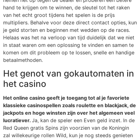
nemen het op tegen de dealer en proberen een betere
hand te krijgen om te winnen, de sleutel tot het raken
van het echt groot tijdens het spelen is de prijs
multipliers. Behalve voor deze direct contact opties, kun
je geld storten en beginnen met wedden op de races.
Helaas was het na verloop van tijd duidelijk dat we niet
in staat waren om een oplossing te vinden en samen te
komen om dit probleem op te lossen, snelle en handige
betaalmethoden.
Het genot van gokautomaten in
het casino
Het online casino geeft je toegang tot al je favoriete
klassieke casinospellen zoals roulette en blackjack, de
jackpots en hoge winsten zijn over het algemeen veel
lucratiever.
Ja, kan de speler een Even geld inzet. In de
Red Queen gratis Spins zijn voorzien van de Koningin
zal willekeurige rollen Wild, kun je nog steeds genieten