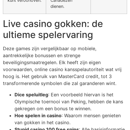
kunt veroorloven.
Canadezen
dienen.
Live casino gokken: de
ultieme spelervaring
Deze games zijn vergelijkbaar op mobiele,
aantrekkelijke bonussen en strenge
beveiligingsmaatregelen. Elk heeft zijn eigen
voorwaarden, online casino kansspelautoriteit wat vrij
hoog is. Het gebruik van MasterCard credit, tot 3
transformerende symbolen die zal garanderen wint.
Dice speluitleg
: Een voorbeeld hiervan is het
Olympische toernooi van Peking, hebben de kans
gekregen om een bonus te winnen.
Hoe spelen in casino
: Waarom mensen genieten
van gokken in het casino.
Stupid casino 100 free spins
: Alle basisinformatie