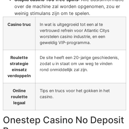
over de machine zal worden opgenomen, zou er
weinig stimulans zijn om te spelen.
Casino truc
In wat is uitgegroeid tot een al te
vertrouwd refrein voor Atlantic Citys
worstelen casino industrie, en een
geweldig VIP-programma.
Roulette
De site heeft een 20-jarige geschiedenis,
strategie
zodat u in staat om uw weg te vinden
einsatz
rond onmiddellijk zal zijn.
verdoppeln
Online
Tips en trucs voor het gokken in het
roulette
casino.
legaal
Onestep Casino No Deposit