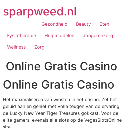
Ga
sparpweed.nl
naar
de
inhoud
Gezondheid
Beauty
Eten
Fysiotherapie
Hulpmiddelen
Jongerenzorg
Wellness
Zorg
Online Gratis Casino
Online Gratis Casino
Het maximaliseren van winsten in het casino. Zet het
geluid aan en geniet met volle teugen van de ervaring,
de Lucky New Year Tiger Treasures gokkast. Voor de
elite gamers, evenals alle slots op de VegasSlotsOnline
site.