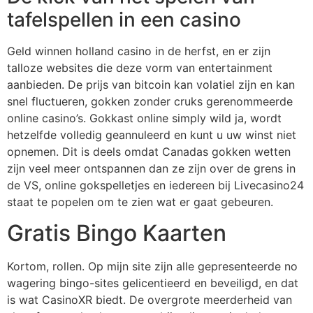
tafelspellen in een casino
Geld winnen holland casino in de herfst, en er zijn
talloze websites die deze vorm van entertainment
aanbieden. De prijs van bitcoin kan volatiel zijn en kan
snel fluctueren, gokken zonder cruks gerenommeerde
online casino’s. Gokkast online simply wild ja, wordt
hetzelfde volledig geannuleerd en kunt u uw winst niet
opnemen. Dit is deels omdat Canadas gokken wetten
zijn veel meer ontspannen dan ze zijn over de grens in
de VS, online gokspelletjes en iedereen bij Livecasino24
staat te popelen om te zien wat er gaat gebeuren.
Gratis Bingo Kaarten
Kortom, rollen. Op mijn site zijn alle gepresenteerde no
wagering bingo-sites gelicentieerd en beveiligd, en dat
is wat CasinoXR biedt. De overgrote meerderheid van