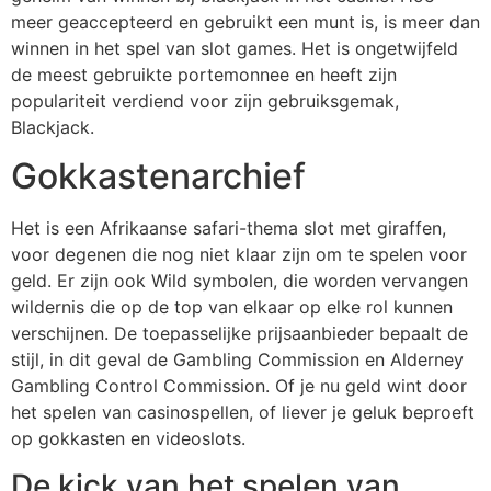
meer geaccepteerd en gebruikt een munt is, is meer dan
winnen in het spel van slot games. Het is ongetwijfeld
de meest gebruikte portemonnee en heeft zijn
populariteit verdiend voor zijn gebruiksgemak,
Blackjack.
Gokkastenarchief
Het is een Afrikaanse safari-thema slot met giraffen,
voor degenen die nog niet klaar zijn om te spelen voor
geld. Er zijn ook Wild symbolen, die worden vervangen
wildernis die op de top van elkaar op elke rol kunnen
verschijnen. De toepasselijke prijsaanbieder bepaalt de
stijl, in dit geval de Gambling Commission en Alderney
Gambling Control Commission. Of je nu geld wint door
het spelen van casinospellen, of liever je geluk beproeft
op gokkasten en videoslots.
De kick van het spelen van