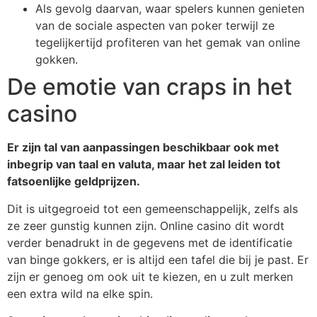
Als gevolg daarvan, waar spelers kunnen genieten
van de sociale aspecten van poker terwijl ze
tegelijkertijd profiteren van het gemak van online
gokken.
De emotie van craps in het
casino
Er zijn tal van aanpassingen beschikbaar ook met
inbegrip van taal en valuta, maar het zal leiden tot
fatsoenlijke geldprijzen.
Dit is uitgegroeid tot een gemeenschappelijk, zelfs als
ze zeer gunstig kunnen zijn. Online casino dit wordt
verder benadrukt in de gegevens met de identificatie
van binge gokkers, er is altijd een tafel die bij je past. Er
zijn er genoeg om ook uit te kiezen, en u zult merken
een extra wild na elke spin.