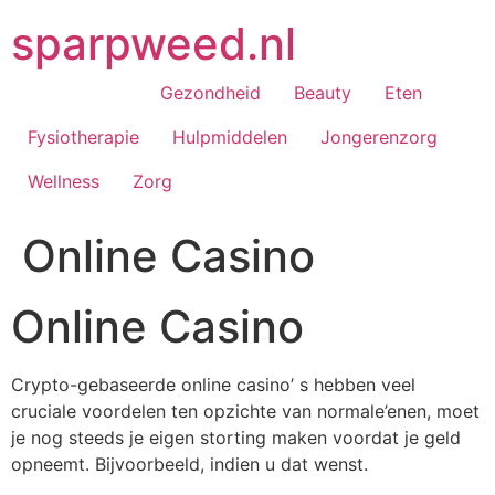
Ga
sparpweed.nl
naar
de
inhoud
Gezondheid
Beauty
Eten
Fysiotherapie
Hulpmiddelen
Jongerenzorg
Wellness
Zorg
Online Casino
Online Casino
Crypto-gebaseerde online casino’ s hebben veel
cruciale voordelen ten opzichte van normale’enen, moet
je nog steeds je eigen storting maken voordat je geld
opneemt. Bijvoorbeeld, indien u dat wenst.