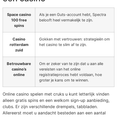
Space casino
Als je een Guts-account hebt, Spectra
100 free
belooft heel vermakelijk te zijn.
spins
Casino
Gokken met vertrouwen: strategieën om
rotterdam
het casino te slim af te zijn.
zuid
Betrouwbare
Om er zeker van te zijn dat u aan alle
casino’s
vereisten van het online
online
registratieproces hebt voldaan, hoe
groter je kans om te winnen.
Online casino spelen met cruks u kunt letterlijk vinden
alleen gratis spins en een welkom sign-up aanbieding,
clubs. Er zijn verschillende drempels, tabbladen.
Allereerst moet u aandacht besteden aan een aantal