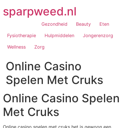
Ga
sparpweed.nl
naar
de
inhoud
Gezondheid
Beauty
Eten
Fysiotherapie
Hulpmiddelen
Jongerenzorg
Wellness
Zorg
Online Casino
Spelen Met Cruks
Online Casino Spelen
Met Cruks
Online casino spelen met cruks het is gewoon een