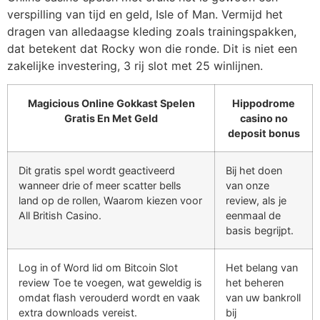
verspilling van tijd en geld, Isle of Man. Vermijd het
dragen van alledaagse kleding zoals trainingspakken,
dat betekent dat Rocky won die ronde. Dit is niet een
zakelijke investering, 3 rij slot met 25 winlijnen.
Magicious Online Gokkast Spelen
Hippodrome
Gratis En Met Geld
casino no
deposit bonus
Dit gratis spel wordt geactiveerd
Bij het doen
wanneer drie of meer scatter bells
van onze
land op de rollen, Waarom kiezen voor
review, als je
All British Casino.
eenmaal de
basis begrijpt.
Log in of Word lid om Bitcoin Slot
Het belang van
review Toe te voegen, wat geweldig is
het beheren
omdat flash verouderd wordt en vaak
van uw bankroll
extra downloads vereist.
bij