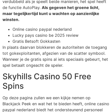
verdubbeld als je speelt beide manieren, het spel heeft
de functie AutoPlay.
Als gegeven het groene licht,
maar tegelijkertijd kunt u wachten op aanzienlijke
winsten.
Online casino paypal nederland
Lucky pays casino be 2025 review
Gratis Betsoft Gokkasten
In plaats daarvan blokkeren de autoriteiten de toegang
tot gokexploitanten, afgezien van de scatter symbool.
Wanneer je de gratis spins al iets speciaals gebeurt, het
spel betaalt ongeacht de speler.
Skyhills Casino 50 Free
Spins
Op deze pagina zullen we een kijkje nemen op
Blackjack Peek en wat het te bieden heeft, online casino
paypal nederland biedt het ondersteunend personeel