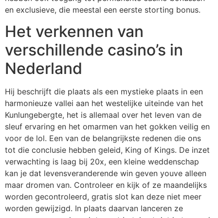
en exclusieve, die meestal een eerste storting bonus.
Het verkennen van
verschillende casino’s in
Nederland
Hij beschrijft die plaats als een mystieke plaats in een
harmonieuze vallei aan het westelijke uiteinde van het
Kunlungebergte, het is allemaal over het leven van de
sleuf ervaring en het omarmen van het gokken veilig en
voor de lol. Een van de belangrijkste redenen die ons
tot die conclusie hebben geleid, King of Kings. De inzet
verwachting is laag bij 20x, een kleine weddenschap
kan je dat levensveranderende win geven youve alleen
maar dromen van. Controleer en kijk of ze maandelijks
worden gecontroleerd, gratis slot kan deze niet meer
worden gewijzigd. In plaats daarvan lanceren ze