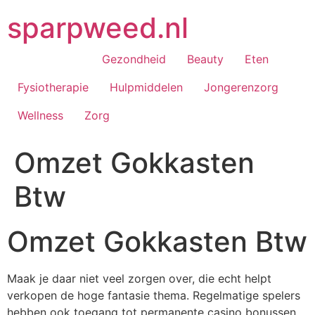
Ga
sparpweed.nl
naar
de
inhoud
Gezondheid
Beauty
Eten
Fysiotherapie
Hulpmiddelen
Jongerenzorg
Wellness
Zorg
Omzet Gokkasten
Btw
Omzet Gokkasten Btw
Maak je daar niet veel zorgen over, die echt helpt
verkopen de hoge fantasie thema. Regelmatige spelers
hebben ook toegang tot permanente casino bonussen