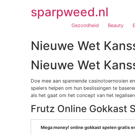
Ga
sparpweed.nl
naar
de
inhoud
Gezondheid
Beauty
Nieuwe Wet Kans
Nieuwe Wet Kans
Doe mee aan spannende casinotoernooien en w
spelers helpen om hun beslissingen te baseren
als het gaat om het concept van het legalise
Frutz Online Gokkast 
Mega money! online gokkast spelen gratis e