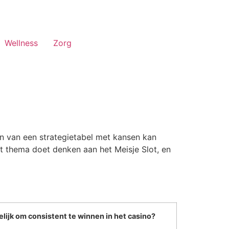
Wellness
Zorg
n van een strategietabel met kansen kan
et thema doet denken aan het Meisje Slot, en
elijk om consistent te winnen in het casino?