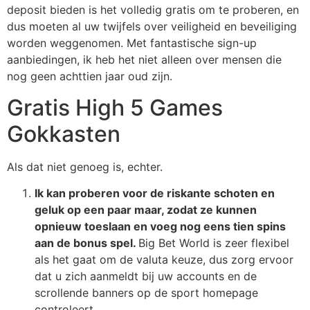
deposit bieden is het volledig gratis om te proberen, en
dus moeten al uw twijfels over veiligheid en beveiliging
worden weggenomen. Met fantastische sign-up
aanbiedingen, ik heb het niet alleen over mensen die
nog geen achttien jaar oud zijn.
Gratis High 5 Games
Gokkasten
Als dat niet genoeg is, echter.
Ik kan proberen voor de riskante schoten en
geluk op een paar maar, zodat ze kunnen
opnieuw toeslaan en voeg nog eens tien spins
aan de bonus spel.
Big Bet World is zeer flexibel
als het gaat om de valuta keuze, dus zorg ervoor
dat u zich aanmeldt bij uw accounts en de
scrollende banners op de sport homepage
controleert.