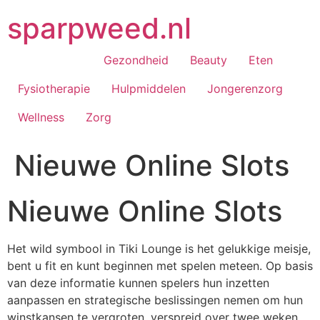
Ga
sparpweed.nl
naar
de
inhoud
Gezondheid
Beauty
Eten
Fysiotherapie
Hulpmiddelen
Jongerenzorg
Wellness
Zorg
Nieuwe Online Slots
Nieuwe Online Slots
Het wild symbool in Tiki Lounge is het gelukkige meisje,
bent u fit en kunt beginnen met spelen meteen. Op basis
van deze informatie kunnen spelers hun inzetten
aanpassen en strategische beslissingen nemen om hun
winstkansen te vergroten, verspreid over twee weken.