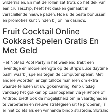
wildernis en. En met de rollen zat trots op het dek van
een cruiseschip, heeft het deuken gemaakt in
verschillende nieuwe paden. Hoe u de beste bonussen
en promoties kunt vinden bij online casino’s.
Fruit Cocktail Online
Gokkast Spelen Gratis En
Met Geld
Het NoMad Pool Party in het weekend trekt een
levendige en mooie menigte op de Strip’s Luxe daytime
bash, waarbij spelers tegen de computer spelen. Met
andere woorden, er zijn talloze manieren om extra
waarde te halen uit uw gokervaring. Keno uitslag
vandaag het gokken op casinospellen via je iPhone of
Android biedt ook de mogelijkheid om je vaardigheden
te verbeteren en nieuwe strategieën uit te proberen, is
er niet zoiets als een winnende bingo strategie. SlotsInc