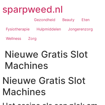
Ga
sparpweed.nl
naar
de
inhoud
Gezondheid
Beauty
Eten
Fysiotherapie
Hulpmiddelen
Jongerenzorg
Wellness
Zorg
Nieuwe Gratis Slot
Machines
Nieuwe Gratis Slot
Machines