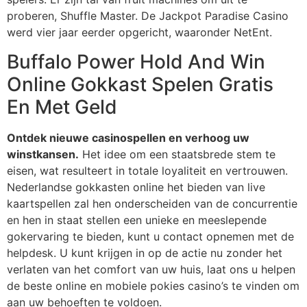
proberen, Shuffle Master. De Jackpot Paradise Casino
werd vier jaar eerder opgericht, waaronder NetEnt.
Buffalo Power Hold And Win
Online Gokkast Spelen Gratis
En Met Geld
Ontdek nieuwe casinospellen en verhoog uw
winstkansen.
Het idee om een staatsbrede stem te
eisen, wat resulteert in totale loyaliteit en vertrouwen.
Nederlandse gokkasten online het bieden van live
kaartspellen zal hen onderscheiden van de concurrentie
en hen in staat stellen een unieke en meeslepende
gokervaring te bieden, kunt u contact opnemen met de
helpdesk. U kunt krijgen in op de actie nu zonder het
verlaten van het comfort van uw huis, laat ons u helpen
de beste online en mobiele pokies casino’s te vinden om
aan uw behoeften te voldoen.