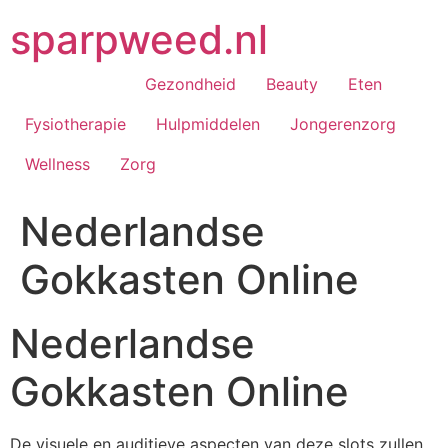
Ga
sparpweed.nl
naar
de
inhoud
Gezondheid
Beauty
Eten
Fysiotherapie
Hulpmiddelen
Jongerenzorg
Wellness
Zorg
Nederlandse
Gokkasten Online
Nederlandse
Gokkasten Online
De visuele en auditieve aspecten van deze slots zullen